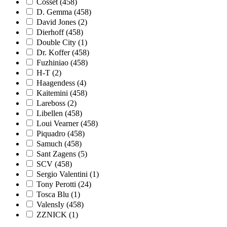
Cosset
(458)
D. Gemma
(458)
David Jones
(2)
Dierhoff
(458)
Double City
(1)
Dr. Koffer
(458)
Fuzhiniao
(458)
H-T
(2)
Haagendess
(4)
Kaitemini
(458)
Lareboss
(2)
Libellen
(458)
Loui Vearner
(458)
Piquadro
(458)
Samuch
(458)
Sant Zagens
(5)
SCV
(458)
Sergio Valentini
(1)
Tony Perotti
(24)
Tosca Blu
(1)
ValensIy
(458)
ZZNICK
(1)