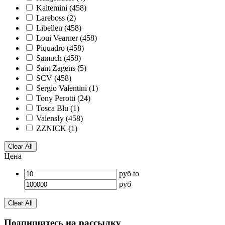
Kaitemini
(458)
Lareboss
(2)
Libellen
(458)
Loui Vearner
(458)
Piquadro
(458)
Samuch
(458)
Sant Zagens
(5)
SCV
(458)
Sergio Valentini
(1)
Tony Perotti
(24)
Tosca Blu
(1)
ValensIy
(458)
ZZNICK
(1)
Clear All
Цена
руб
to
руб
Clear All
Подпишитесь на рассылку