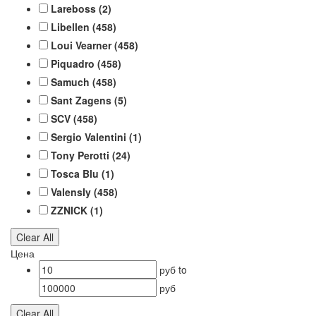
Lareboss
(2)
Libellen
(458)
Loui Vearner
(458)
Piquadro
(458)
Samuch
(458)
Sant Zagens
(5)
SCV
(458)
Sergio Valentini
(1)
Tony Perotti
(24)
Tosca Blu
(1)
ValensIy
(458)
ZZNICK
(1)
Clear All
Цена
руб
to
руб
Clear All