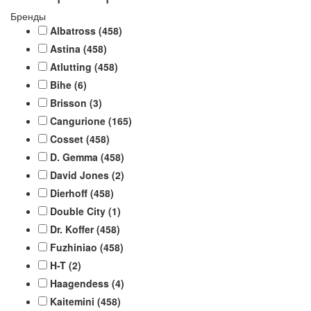
Бренды
Albatross
(458)
Astina
(458)
Atlutting
(458)
Bihe
(6)
Brisson
(3)
Cangurione
(165)
Cosset
(458)
D. Gemma
(458)
David Jones
(2)
Dierhoff
(458)
Double City
(1)
Dr. Koffer
(458)
Fuzhiniao
(458)
H-T
(2)
Haagendess
(4)
Kaitemini
(458)