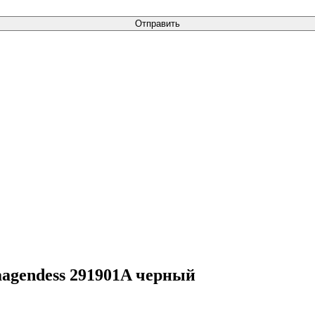
Отправить
aagendess 291901A черный