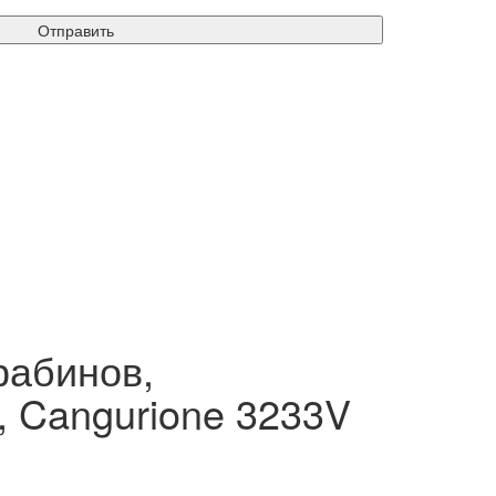
Отправить
рабинов,
, Cangurione 3233V